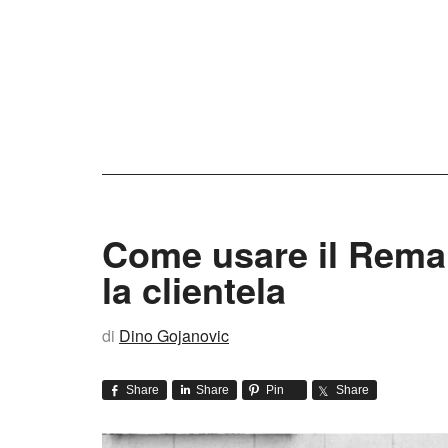
Come usare il Rema
la clientela
di
Dino Gojanovic
Share
Share
Pin
Share