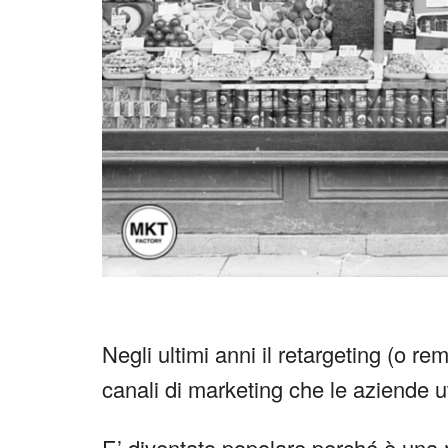
Negli ultimi anni il retargeting (o re
canali di marketing che le aziende ut
E’ diventato popolare perché è una 